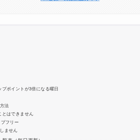
？
ップポイントが3倍になる曜日
算方法
ことはできません
ワップフリー
しません