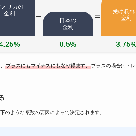
アメリカの
受け取れ
金利
−
=
金利
日本の
金利
4.25%
0.5%
3.75
き、
プラスにもマイナスにもなり得ます。
プラスの場合はトレ
る
以下のような複数の要因によって決定されます。