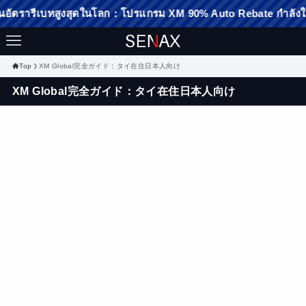
บทสูงสุดในโลก：โปรแกรม XM 90% Auto Rebate กำลังให้บริการ：คลิก
Top
XM Global完全ガイド：タイ在住日本人向け
XM Global完全ガイド：タイ在住日本人向け