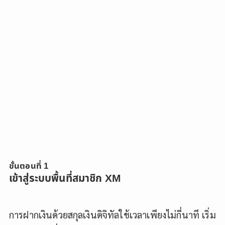
ขั้นตอนที่ 1
เข้าสู่ระบบพื้นที่สมาชิก XM
การฝากเงินด้วยสกุลเงินดิจิทัลใช้เวลาเพียงไม่กี่นาที เริ่ม