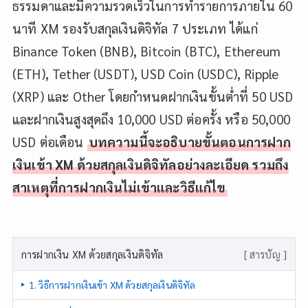
ธรรมดาและมีความรวดเร็วในการทำรายการภายใน 60
นาที XM รองรับสกุลเงินดิจิทัล 7 ประเภท ได้แก่
Binance Token (BNB), Bitcoin (BTC), Ethereum
(ETH), Tether (USDT), USD Coin (USDC), Ripple
(XRP) และ Other โดยกำหนดฝากเงินขั้นต่ำที่ 50 USD
และฝากเงินสูงสุดถึง 10,000 USD ต่อครั้ง หรือ 50,000
USD ต่อเดือน
บทความนี้จะอธิบายขั้นตอนการฝาก
เงินเข้า XM ด้วยสกุลเงินดิจิทัลอย่างละเอียด รวมถึง
สาเหตุที่การฝากเงินไม่เข้าและวิธีแก้ไข
การฝากเงิน XM ด้วยสกุลเงินดิจิทัล
[ สารบัญ ]
1. วิธีการฝากเงินเข้า XM ด้วยสกุลเงินดิจิทัล