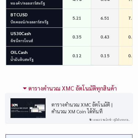
ทองคำ/ดอลลาร์สหรัฐ
BTCUSD
5.21
6.51
7.81
บิทคอยน์/ดอลลาร์สหรัฐ
US30Cash
0.35
0.43
0.51
ดัชนีดาวโจนส์
OILCash
0.12
0.15
0.18
น้ำมันดิบสหรัฐ
ตารางคำนวณ XMC อัตโนมัติทุกสินค้า
ตารางคำนวณ XMC อัตโนมัติ |
คำนวณ XM Coin ได้ทันที
SENAX (เซแน็กซ์) – คู่มือโบรกเกอ…