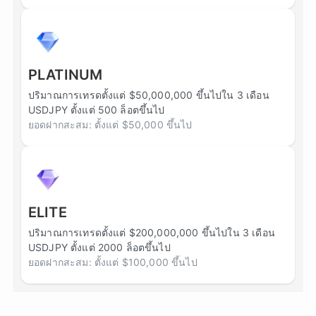
PLATINUM
ปริมาณการเทรดตั้งแต่ $50,000,000 ขึ้นไปใน 3 เดือน
USDJPY ตั้งแต่ 500 ล็อตขึ้นไป
ยอดฝากสะสม: ตั้งแต่ $50,000 ขึ้นไป
ELITE
ปริมาณการเทรดตั้งแต่ $200,000,000 ขึ้นไปใน 3 เดือน
USDJPY ตั้งแต่ 2000 ล็อตขึ้นไป
ยอดฝากสะสม: ตั้งแต่ $100,000 ขึ้นไป