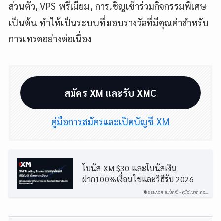
ส่วนตัว, VPS พรีเมี่ยม, การเชิญเข้าร่วมกิจกรรมพิเศษ
เป็นต้น ทำให้เป็นระบบที่มอบรางวัลที่มีคุณค่าสำหรับ
การเทรดอย่างต่อเนื่อง
สมัคร XM และรับ XMC
คู่มือการสมัครและเปิดบัญชี XM
โบนัส XM $30 และโบนัสเงิน
ฝาก100%เงื่อนไขและวิธีรับ 2026
SENAX (เซแน็กซ์) – คู่มือโบรกเกอ…