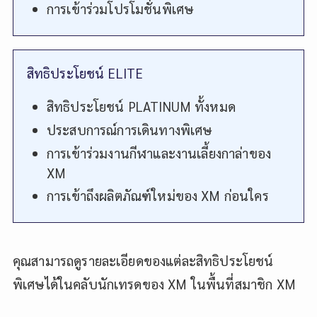
การเข้าร่วมโปรโมชั่นพิเศษ
สิทธิประโยชน์ ELITE
สิทธิประโยชน์ PLATINUM ทั้งหมด
ประสบการณ์การเดินทางพิเศษ
การเข้าร่วมงานกีฬาและงานเลี้ยงกาล่าของ
XM
การเข้าถึงผลิตภัณฑ์ใหม่ของ XM ก่อนใคร
คุณสามารถดูรายละเอียดของแต่ละสิทธิประโยชน์
พิเศษได้ในคลับนักเทรดของ XM ในพื้นที่สมาชิก XM