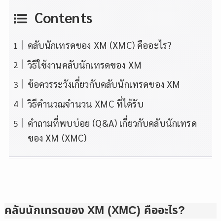
Contents
คลับนักเทรดของ XM (XMC) คืออะไร?
วิธีใช้งานคลับนักเทรดของ XM
ข้อควรระวังเกี่ยวกับคลับนักเทรดของ XM
วิธีคำนวณจำนวน XMC ที่ได้รับ
คำถามที่พบบ่อย (Q&A) เกี่ยวกับคลับนักเทรด
ของ XM (XMC)
คลับนักเทรดของ XM (XMC) คืออะไร?