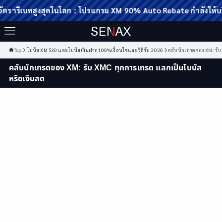
ดในโลก：โปรแกรม XM 90% Auto Rebate กำลังให้บริการ：คลิกที่นี่เพ
Top
โบนัส XM $30 และโบนัสเงินฝาก100%เงื่อนไขและวิธีรับ 2026
คลับนักเทรดของ XM: รั
คลับนักเทรดของ XM: รับ XMC ทุกการเทรด แลกเป็นโบนัส
หรือเงินสด