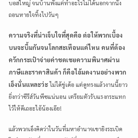
บอสใหญ่ จนบ้านพังแต่ทำอะไรไม่ได้นอกจากนั่ง
ถอนหายใจทิ้งไปวันๆ
ความจริงที่น่าเจ็บใจที่สุดคือ ต่อให้พวกเบื้อง
บนจะบึ้มกันจนโลกสะเทือนแค่ไหน คนที่ต้อง
ควักกระเป๋าจ่ายค่าชดเชยความพินาศผ่าน
ภาษีและราคาสินค้า ก็คือไอ้มดงานอย่างพวก
เอ็งนั่นแหละว่ะ
ไม่ได้ขู่เด้อ แต่ดูทรงแล้วงานนี้ยาว
ยิ่งกว่าซีรีส์วันพีซแน่นอน เตรียมตัวรับแรงกระแทก
ไว้ให้ดีเถอะไอ้น้องเอ๊ย!
แล้วพวกเอ็งคิดว่าในวันที่มหาอำนาจเขายิงระเบิด