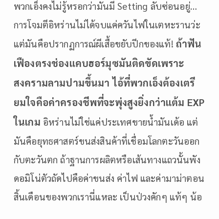
พวกเอ็งคงไม่รู้หรอกว่ามันมี Setting ลับซ่อนอยู่…
การโจมตีอิหร่านไม่ได้จบแค่ควันไฟในเตหะรานว่ะ
ถ้าฟัน
แต่มันคือปรากฏการณ์ผีเสื้อขยับปีกของแท้!
เฟืองตรงช่องแคบฮอร์มุซมันติดขัดเพราะ
สงครามลามปามขึ้นมา ไอ้ที่พวกเอ็งต้องเตรี
ยมใจคือค่าครองชีพที่จะพุ่งสูงยิ่งกว่าแต้ม EXP
ในเกม
อิหร่านไม่ใช่แค่ประเทศขายน้ำมันเด้อ แต่
มันคือยุทธศาสตร์ขนส่งสินค้าที่เชื่อมโลกตะวันออก
กับตะวันตก ถ้าฐานการผลิตหรือเส้นทางแถวนั้นพัง
ดอมิโน่ตัวถัดไปคือค่าขนส่ง ค่าไฟ และค่ามาม่าตอน
สิ้นเดือนของพวกเรานี่แหละ เป็นป่วงคักๆ แท้ๆ น้อ