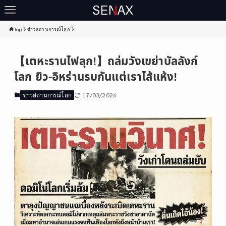
Top
ข่าวสถานการณ์โลก
【เตหะรานไฟลุก!】ถล่มวังเขย่าบัลลังก์
โลก ยิว-อิหร่านรบกันแต่เราไส้แห้ง!
17/03/2026
ข่าวสถานการณ์โลก