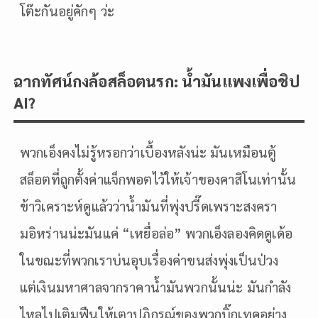
โต๊ะกันอยู่คักๆ ว่ะ
ฉากทัศน์กงล้อสล็อตนรก: น้ำมันแพงเพื่อชิป
AI?
พวกเอ็งคงไม่รู้หรอกว่าเบื้องหลังน่ะ มันเหมือนตู้
สล็อตที่ถูกตั้งค่าแจ็กพอตไว้ให้เจ้าของคาสิโนเท่านั้น
ข้าวิเคราะห์ดูแล้วว่าน้ำมันที่พุ่งปรี๊ดเพราะสงครา
มอิหร่านน่ะมันแค่ “เหยื่อล่อ” พวกเอ็งลองคิดดูเด้อ
ในขณะที่พวกเราบ่นอุบเรื่องค่าขนส่งพุ่งเป็นป่วง
แต่เงินมหาศาลจากราคาน้ำมันพวกนั้นน่ะ มันกำลัง
ไหลไปเติมฟืนให้เตาปฏิกรณ์ของพวกบิ๊กเทคอย่าง