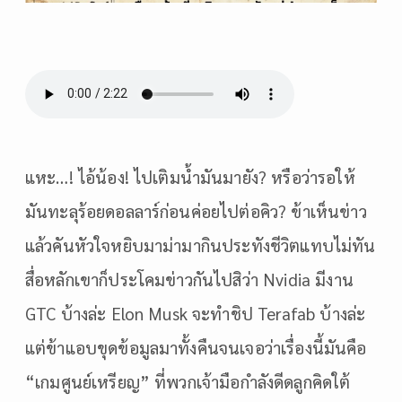
แหะ…! ไอ้น้อง! ไปเติมน้ำมันมายัง? หรือว่ารอให้
มันทะลุร้อยดอลลาร์ก่อนค่อยไปต่อคิว? ข้าเห็นข่าว
แล้วคันหัวใจหยิบมาม่ามากินประทังชีวิตแทบไม่ทัน
สื่อหลักเขาก็ประโคมข่าวกันไปสิว่า Nvidia มีงาน
GTC บ้างล่ะ Elon Musk จะทำชิป Terafab บ้างล่ะ
แต่ข้าแอบขุดข้อมูลมาทั้งคืนจนเจอว่าเรื่องนี้มันคือ
“เกมศูนย์เหรียญ” ที่พวกเจ้ามือกำลังดีดลูกคิดใต้