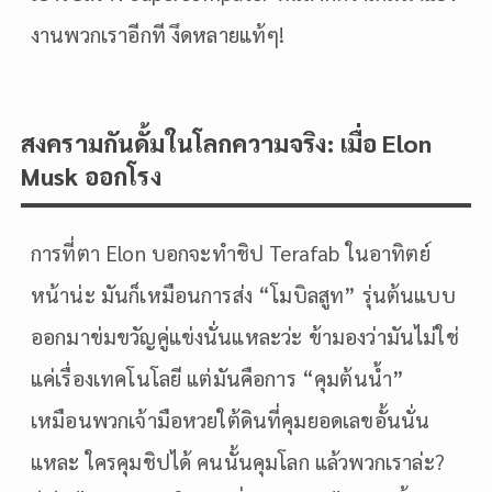
งานพวกเราอีกที งึดหลายแท้ๆ!
สงครามกันดั้มในโลกความจริง: เมื่อ Elon
Musk ออกโรง
การที่ตา Elon บอกจะทำชิป Terafab ในอาทิตย์
หน้าน่ะ มันก็เหมือนการส่ง “โมบิลสูท” รุ่นต้นแบบ
ออกมาข่มขวัญคู่แข่งนั่นแหละว่ะ ข้ามองว่ามันไม่ใช่
แค่เรื่องเทคโนโลยี แต่มันคือการ “คุมต้นน้ำ”
เหมือนพวกเจ้ามือหวยใต้ดินที่คุมยอดเลขอั้นนั่น
แหละ ใครคุมชิปได้ คนนั้นคุมโลก แล้วพวกเราล่ะ?