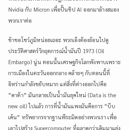
Nvidia กับ Micron เพื่อปั้นชิป AI ออกมาล้างสมอง
พวกเราต่อ
ข้าขอโชว์ภูมิหน่อยเถอะ พวกเอ็งต้องย้อนไปดู
ประวัติศาสตร์วิกฤตการณ์น้ำมันปี 1973 (Oil
Embargo) นู่น ตอนนั้นเศรษฐกิจโลกพังพาบเพราะ
การเมืองในตะวันออกกลาง คล้ายๆ กับตอนนี้ที่
อิหร่านกำลังขยับหมาก แต่สิ่งที่ต่างออกไปคือ
“ดาต้า” มันกลายเป็นน้ำมันยุคใหม่ (Data is the
new oil) ไปแล้ว การที่น้ำมันแพงมันคือการ “บีบ
เค้น” ทรัพยากรจากฐานพีระมิดอย่างพวกเรา เพื่อ
เอาไปสร้าง Supercomputer ที่ฉลาดกว่าเดิมมาแย่ง