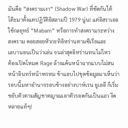
มันคือ “สงครามเงา” (Shadow War) ที่ซัดกันใต้
โต๊ะมาตั้งแตปฏิวัติอิสลามปี 1979 นู่น! แต่อิสราเอล
ใช้กลยุทธ์ “Mabam” หรือการทำสงครามระหว่าง
สงคราม คอยสอยหัวกะทิอิหร่านตามซีเรียและ
เลบานอนเป็นว่าเล่น จนล่าสุดอิหร่านทนไม่ไหว
ต้องเปิดโหมด Rage ล้างแค้นหน้าฉากแบบไม่สน
หน้าอินทร์หน้าพรหม ข้าแอบไปขุดข้อมูลมาเห็นว่า
รอบนี้มหาอำนาจรอบข้างอย่างบาห์เรน ยูเออี ก็เริ่ม
ขยับตัวตามสัญชาตญาณเอาตัวรอดกันเป็นแถว งึด
หลายแท้ๆ!