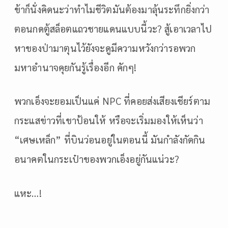
ข้าก็นั่งคิดนะว่าทำไมชีวิตมันต้องมาลุ้นระทึกยิ่งกว่า
ตอนกดตู้สล็อตแถวชายแดนแบบนี้วะ? สู้เอาเวลาไป
หาของป่ามาตุนไว้ยังจะดูมีความหวังกว่ารอพวก
มหาอำนาจคุยกันรู้เรื่องอีก คักๆ!
พวกเอ็งจะยอมเป็นแค่ NPC ที่คอยส่งเสียงเชียร์ตาม
กระแสข่าวที่เขาป้อนให้ หรือจะเริ่มมองให้เห็นว่า
“เศษเหล็ก” ที่บินว่อนอยู่ในตอนนี้ มันกำลังกัดกิน
อนาคตในกระเป๋าของพวกเอ็งอยู่กันแน่วะ?
แหะ…!