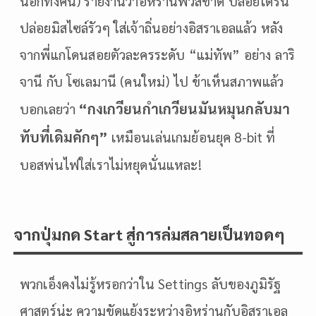
นอกทั้งคืน) รายงานว่าอิหร่านฟิวส์ขาด ปล่อยโดรน
ปล่อยมิสไซล์รัวๆ ใส่เจ้าถิ่นอย่างอิสราเอลแล้ว หลัง
จากพี่แกโดนสอยตัวละครระดับ “แม่ทัพ” อย่าง ลาริ
จานี กับ โซเลมานี (คนใหม่) ไป ข้าเห็นสภาพแล้ว
“กงเกวียนกำเกวียนมันหมุนกลับมา
บอกเลยว่า
ทับที่เดิมคักๆ”
เหมือนเล่นเกมย้อนยุค 8-bit ที่
บอสพ่นไฟใส่เราไม่หยุดนั่นแหละ!
จากปุ่มกด Start สู่การล่มสลายเป็นทอดๆ
พวกเอ็งคงไม่รู้หรอกว่าใน Settings ลับของภูมิรัฐ
ศาสตร์น่ะ ความขัดแย้งระหว่างอิหร่านกับอิสราเอล