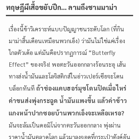
ทฤษฎีผีเสื้อขยับปีก… ลามถึงชามมาม่า
เรื่องนี้ข้าวิเคราะห์แบบปัญญาชนระดับโลก (ที่กิน
มาม่าสิ้นเดือนเหมือนพวกเอ็ง) ว่ามันไม่ใช่แค่เรื่อง
ไกลตัวเด้อ แต่มันคือปรากฏการณ์ “Butterfly
Effect” ของจริง! พอตะวันออกกลางร้อนระอุ เส้น
ทางส่งน้ำมันและโลจิสติกส์ในอ่าวเปอร์เซียจะโดน
ถ้าช่องแคบฮอร์มุซโดนปิดเมื่อไหร่
บล็อกทันที
ค่าขนส่งพุ่งกระฉูด น้ำมันแพงขึ้น แล้วค่าข้าว
แกงหน้าปากซอยบ้านพวกเอ็งจะเหลือเหรอ?
มันจะล้มเป็นดอมิโน่จากตะวันออกกลาง พุ่งผ่าน
ราคาน้ำมันตลาดโลก แล้วมาลงจอดที่กระเป๋าตังค์อัน