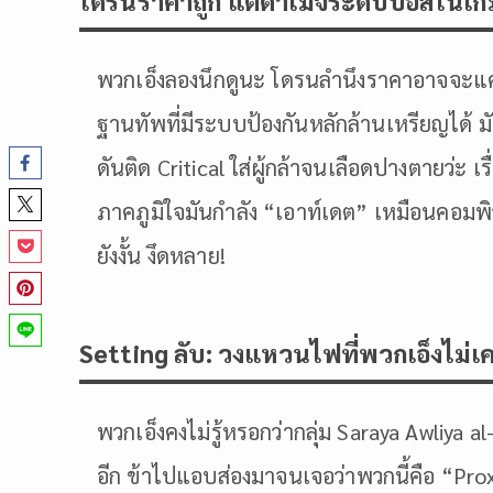
โดรนราคาถูก แต่ดาเมจระดับบอสในเก
พวกเอ็งลองนึกดูนะ โดรนลำนึงราคาอาจจะแค
ฐานทัพที่มีระบบป้องกันหลักล้านเหรียญได้ 
ดันติด Critical ใส่ผู้กล้าจนเลือดปางตายว่ะ 
ภาคภูมิใจมันกำลัง “เอาท์เดต” เหมือนคอมพิว
ยังงั้น งึดหลาย!
Setting ลับ: วงแหวนไฟที่พวกเอ็งไม่เคย
พวกเอ็งคงไม่รู้หรอกว่ากลุ่ม Saraya Awliya al-D
อีก ข้าไปแอบส่องมาจนเจอว่าพวกนี้คือ “Prox