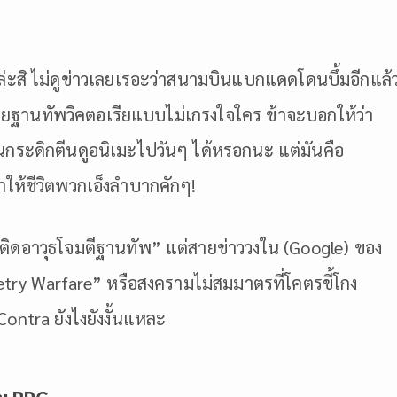
ล่ะสิ ไม่ดูข่าวเลยเรอะว่าสนามบินแบกแดดโดนบึ้มอีกแล้
ายฐานทัพวิคตอเรียแบบไม่เกรงใจใคร ข้าจะบอกให้ว่า
จะนอนกระดิกตีนดูอนิเมะไปวันๆ ได้หรอกนะ แต่มันคือ
ำให้ชีวิตพวกเอ็งลำบากคักๆ!
่มติดอาวุธโจมตีฐานทัพ” แต่สายข่าววงใน (Google) ของ
etry Warfare” หรือสงครามไม่สมมาตรที่โคตรขี้โกง
ontra ยังไงยังงั้นแหละ