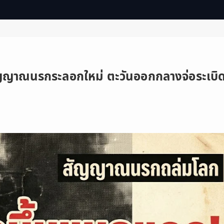
ญญาณนรกระลอกใหม่ ตะวันออกกลางจ่อระเบิ