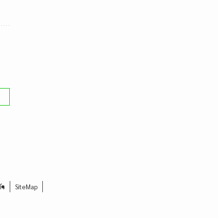
ัว
SiteMap