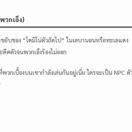
พวกเอ็ง)
จะมีการขยับของ “โดมิโน่ตัวถัดไป” ในเลบานอนหรือทะเลแดง
ะดีดตัวจนพวกเอ็งร้องไม่ออก
ี่พวกเบื้องบนเขากำลังเล่นกันอยู่เนี่ย ใครจะเป็น NPC ตั
?