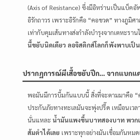
(Axis of Resistance) ซึ่งมีอิหร่านเป็นแบ็
อิรักถาวร เพราะอิรักคือ “คอขวด” ทางภูมิศาสต
เท่ากับคุมเส้นทางส่งกำลังบำรุงจากเตหะราน
นี้ขยับนิดเดียว ลอจิสติกส์โลกก็พังพาบเป็
ปรากฏการณ์ผีเสื้อขยับปีก… จากแบกแ
พอมันมีการบึ้มกันแบบนี้ สิ่งที่จะตามมาคือ
ประกันภัยทางทะเลมันจะพุ่งปรี๊ด เหมือนเวลา
นั่นแหละ
น้ำมันแพงขึ้นบาทสองบาท พวกเอ
ส้มตำได้เลย
เพราะทุกอย่างมันเชื่อมกันหมดเ